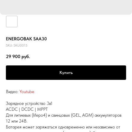
ENERGOBAK SAA30
SKU:
SKU0015
29 900
руб.
Купить
Видео:
Youtube
Зарядное устройство 3в1
ACDC | DCDC | MPPT
Для литиевых (lifepo4) и свинцовых (GEL, AGM) аккумуляторов
12 или 24В.
Батарея может заряжаться одновременно или независимо от