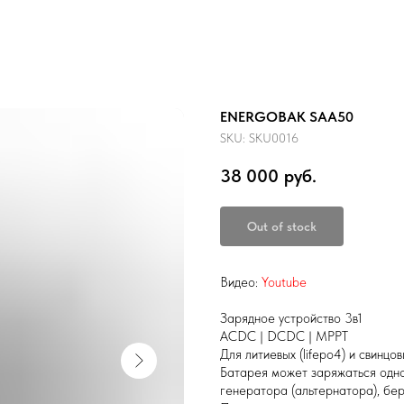
ENERGOBAK SAA50
SKU:
SKU0016
38 000
руб.
Out of stock
Видео:
Youtube
Зарядное устройство 3в1
ACDC | DCDC | MPPT
Для литиевых (lifepo4) и свинц
Батарея может заряжаться одно
генератора (альтернатора), бер