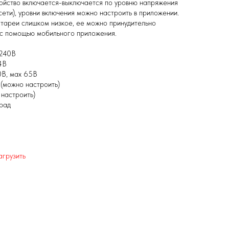
ойство включается-выключается по уровню напряжения
ети), уровни включения можно настроить в приложении.
тареи слишком низкое, ее можно принудительно
 с помощью мобильного приложения.
-240В
4В
0В, мах 65В
(можно настроить)
 настроить)
рад
агрузить