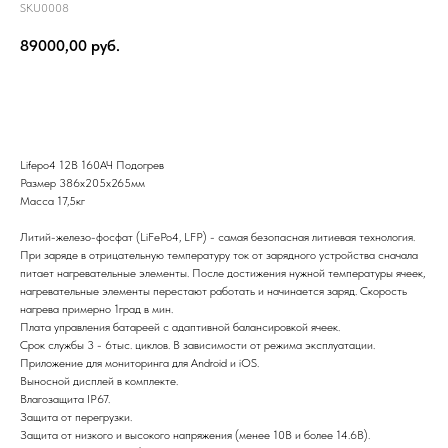
SKU0008
89000,00
руб.
Купить
Lifepo4 12В 160АЧ Подогрев
Размер 386х205х265мм
Масса 17,5кг
Литий-железо-фосфат (LiFePo4, LFP) - самая безопасная литиевая технология.
При заряде в отрицательную температуру ток от зарядного устройства сначала
питает нагревательные элементы. После достижения нужной температуры ячеек,
нагревательные элементы перестают работать и начинается заряд. Скорость
нагрева примерно 1град в мин.
Плата управления батареей с адаптивной балансировкой ячеек.
Срок службы 3 - 6тыс. циклов. В зависимости от режима эксплуатации.
Приложение для мониторинга для Android и iOS.
Выносной дисплей в комплекте.
Влагозащита IP67.
Защита от перегрузки.
Защита от низкого и высокого напряжения (менее 10В и более 14.6В).